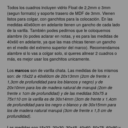
Todos los cuadros incluyen vidrio Float de 2,2mm o 3mm
(segun formato) y soporte trasero de MDF de 3mm. Vienen
listos para colgar, con ganchitos para la colocación. En las
medidas 40x60cm en adelante tienen un gancho de cada lado
de la varilla. También podes pedirnos que le coloquemos
alambre (lo podes aclarar en notas, y es para las medidas de
40x60 en adelante, ya que las mas chicas tienen un gancho
en el medio del extremo superior del marco). Recomendamos
alambre si lo vas a colgar solo, si queres alinear 2 cuadros o
más, es mejor usar los ganchitos unicamente.
Los
marcos
son de varilla chata. Las medidas de los mismos
son:
de 15x22 a 40x60cm de 20x13mm (2cm de frente x
1,3cm de profundidad para los blancos y negro) y de
20x10mm para los de madera natural de marupá (2cm de
frente x 1cm de profundidad) y de las medidas 50x75 a
75x110 cm la varilla es de 30x14mm (3cm de frente x 1,4cm
de profundidad para los negro o blanco y de 30x15mm para
los de madera natural marupá (3cm de frente x 1,5 cm de
profundidad).
Las medidas son 15x22, 20x30, 30x45, 40x60, 50x75, 60x90 y