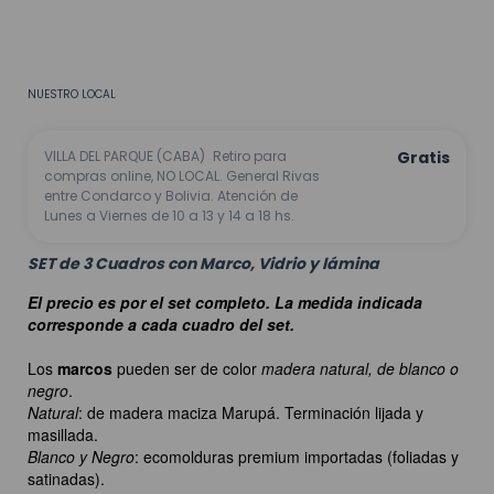
CALCULAR
No sé mi código postal
NUESTRO LOCAL
VILLA DEL PARQUE (CABA)
Retiro para
Gratis
compras online, NO LOCAL. General Rivas
entre Condarco y Bolivia. Atención de
Lunes a Viernes de 10 a 13 y 14 a 18 hs.
SET de 3 Cuadros con Marco, Vidrio y lámina
El precio es por el set completo. La medida indicada
corresponde a cada cuadro del set.
Los
marcos
pueden ser de color
madera natural, de blanco o
negro
.
Natural
: de madera maciza Marupá. Terminación lijada y
masillada.
Blanco y Negro
: ecomolduras premium importadas (foliadas y
satinadas).