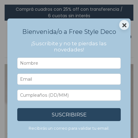
Comprá cuadros con 25% off con transferencia /
6 cuotas sin interés
×
Bienvenida/o a Free Style Deco
0
¡Suscribite y no te pierdas las
novedades!
7
%
OFF
SUSCRIBIRSE
Recibirás un correo para validar tu email.