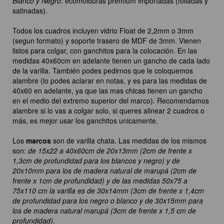
Blanco y Negro
: ecomolduras premium importadas (foliadas y
satinadas).
Todos los cuadros incluyen vidrio Float de 2,2mm o 3mm
(segun formato) y soporte trasero de MDF de 3mm. Vienen
listos para colgar, con ganchitos para la colocación. En las
medidas 40x60cm en adelante tienen un gancho de cada lado
de la varilla. También podes pedirnos que le coloquemos
alambre (lo podes aclarar en notas, y es para las medidas de
40x60 en adelante, ya que las mas chicas tienen un gancho
en el medio del extremo superior del marco). Recomendamos
alambre si lo vas a colgar solo, si queres alinear 2 cuadros o
más, es mejor usar los ganchitos unicamente.
Los
marcos
son de varilla chata. Las medidas de los mismos
son:
de 15x22 a 40x60cm de 20x13mm (2cm de frente x
1,3cm de profundidad para los blancos y negro) y de
20x10mm para los de madera natural de marupá (2cm de
frente x 1cm de profundidad) y de las medidas 50x75 a
75x110 cm la varilla es de 30x14mm (3cm de frente x 1,4cm
de profundidad para los negro o blanco y de 30x15mm para
los de madera natural marupá (3cm de frente x 1,5 cm de
profundidad).