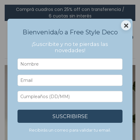
Comprá cuadros con 25% off con transferencia /
6 cuotas sin interés
×
Bienvenida/o a Free Style Deco
0
¡Suscribite y no te pierdas las
novedades!
7
%
OFF
1
/
3
SUSCRIBIRSE
Recibirás un correo para validar tu email.