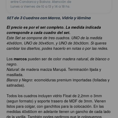
entre Condarco y Bolivia. Atención de
Lunes a Viernes de 10 a 13 y 14 a 18 hs.
SET de 3 Cuadros con Marco, Vidrio y lámina
El precio es por el set completo. La medida indicada
corresponde a cada cuadro del set.
Este Set se compone de tres cuadros. UNO de la medida
40x60cm, UNO de 30x45cm, y UNO de 30x30cm. Si queres
cambiar los diseños, podes hacerlo en notas o por las redes.
Los
marcos
pueden ser de color
madera natural, de blanco o
negro
.
Natural
: de madera maciza Marupá. Terminación lijada y
masillada.
Blanco y Negro
: ecomolduras premium importadas (foliadas y
satinadas).
Todos los cuadros incluyen vidrio Float de 2,2mm o 3mm
(segun formato) y soporte trasero de MDF de 3mm. Vienen
listos para colgar, con ganchitos para la colocación. En las
medidas 40x60cm en adelante tienen un gancho de cada lado
de la varilla. También podes pedirnos que le coloquemos