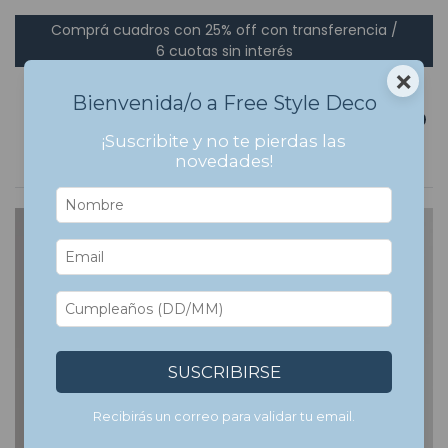
Comprá cuadros con 25% off con transferencia /
6 cuotas sin interés
×
Bienvenida/o a Free Style Deco
0
¡Suscribite y no te pierdas las
novedades!
7
%
OFF
SUSCRIBIRSE
Recibirás un correo para validar tu email.