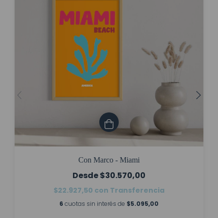
Con Marco - Miami
$30.570,00
$22.927,50
con
Transferencia
6
cuotas sin interés de
$5.095,00