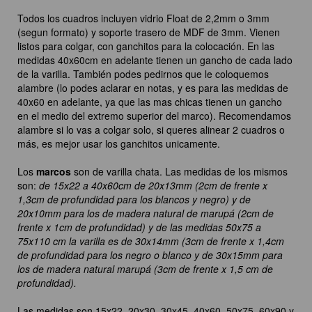
Todos los cuadros incluyen vidrio Float de 2,2mm o 3mm
(segun formato) y soporte trasero de MDF de 3mm. Vienen
listos para colgar, con ganchitos para la colocación. En las
medidas 40x60cm en adelante tienen un gancho de cada lado
de la varilla. También podes pedirnos que le coloquemos
alambre (lo podes aclarar en notas, y es para las medidas de
40x60 en adelante, ya que las mas chicas tienen un gancho
en el medio del extremo superior del marco). Recomendamos
alambre si lo vas a colgar solo, si queres alinear 2 cuadros o
más, es mejor usar los ganchitos unicamente.
Los
marcos
son de varilla chata. Las medidas de los mismos
son:
de 15x22 a 40x60cm de 20x13mm (2cm de frente x
1,3cm de profundidad para los blancos y negro) y de
20x10mm para los de madera natural de marupá (2cm de
frente x 1cm de profundidad) y de las medidas 50x75 a
75x110 cm la varilla es de 30x14mm (3cm de frente x 1,4cm
de profundidad para los negro o blanco y de 30x15mm para
los de madera natural marupá (3cm de frente x 1,5 cm de
profundidad).
Las medidas son 15x22, 20x30, 30x45, 40x60, 50x75, 60x90 y