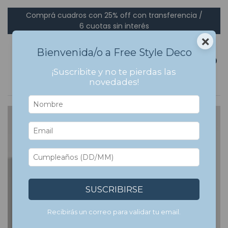
Comprá cuadros con 25% off con transferencia /
6 cuotas sin interés
×
Bienvenida/o a Free Style Deco
0
¡Suscribite y no te pierdas las
novedades!
7
%
OFF
SUSCRIBIRSE
Recibirás un correo para validar tu email.