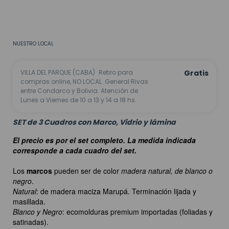
CALCULAR
No sé mi código postal
NUESTRO LOCAL
VILLA DEL PARQUE (CABA)
Retiro para
Gratis
compras online, NO LOCAL. General Rivas
entre Condarco y Bolivia. Atención de
Lunes a Viernes de 10 a 13 y 14 a 18 hs.
SET de 3 Cuadros con Marco, Vidrio y lámina
El precio es por el set completo. La medida indicada
corresponde a cada cuadro del set.
Los
marcos
pueden ser de color
madera natural, de blanco o
negro
.
Natural
: de madera maciza Marupá. Terminación lijada y
masillada.
Blanco y Negro
: ecomolduras premium importadas (foliadas y
satinadas).