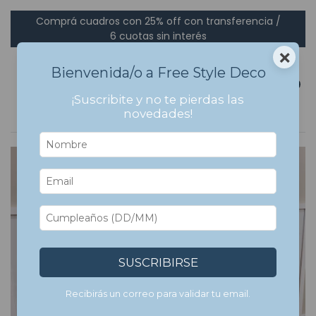
Comprá cuadros con 25% off con transferencia /
6 cuotas sin interés
×
Bienvenida/o a Free Style Deco
0
¡Suscribite y no te pierdas las
novedades!
7
%
OFF
SUSCRIBIRSE
Recibirás un correo para validar tu email.