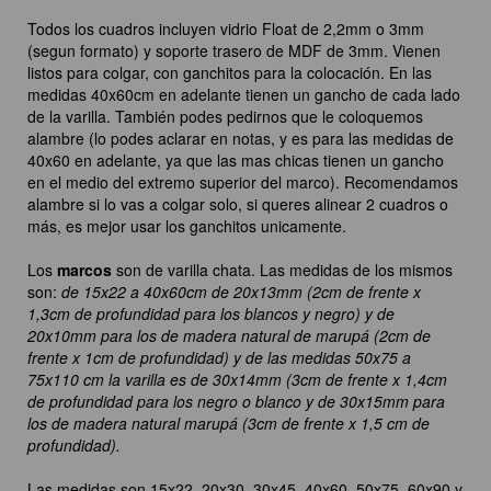
Todos los cuadros incluyen vidrio Float de 2,2mm o 3mm
(segun formato) y soporte trasero de MDF de 3mm. Vienen
listos para colgar, con ganchitos para la colocación. En las
medidas 40x60cm en adelante tienen un gancho de cada lado
de la varilla. También podes pedirnos que le coloquemos
alambre (lo podes aclarar en notas, y es para las medidas de
40x60 en adelante, ya que las mas chicas tienen un gancho
en el medio del extremo superior del marco). Recomendamos
alambre si lo vas a colgar solo, si queres alinear 2 cuadros o
más, es mejor usar los ganchitos unicamente.
Los
marcos
son de varilla chata. Las medidas de los mismos
son:
de 15x22 a 40x60cm de 20x13mm (2cm de frente x
1,3cm de profundidad para los blancos y negro) y de
20x10mm para los de madera natural de marupá (2cm de
frente x 1cm de profundidad) y de las medidas 50x75 a
75x110 cm la varilla es de 30x14mm (3cm de frente x 1,4cm
de profundidad para los negro o blanco y de 30x15mm para
los de madera natural marupá (3cm de frente x 1,5 cm de
profundidad).
Las medidas son 15x22, 20x30, 30x45, 40x60, 50x75, 60x90 y