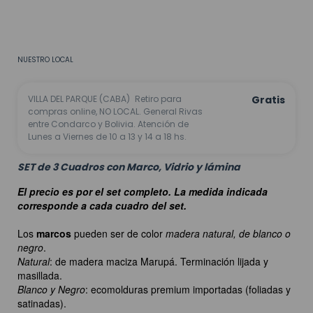
CALCULAR
No sé mi código postal
NUESTRO LOCAL
VILLA DEL PARQUE (CABA)
Retiro para
Gratis
compras online, NO LOCAL. General Rivas
entre Condarco y Bolivia. Atención de
Lunes a Viernes de 10 a 13 y 14 a 18 hs.
SET de 3 Cuadros con Marco, Vidrio y lámina
El precio es por el set completo. La medida indicada
corresponde a cada cuadro del set.
Los
marcos
pueden ser de color
madera natural, de blanco o
negro
.
Natural
: de madera maciza Marupá. Terminación lijada y
masillada.
Blanco y Negro
: ecomolduras premium importadas (foliadas y
satinadas).