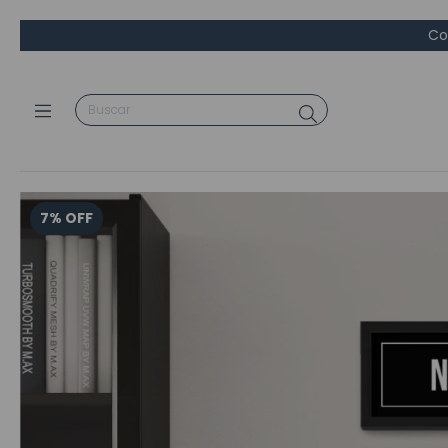
Co
7
%
OFF