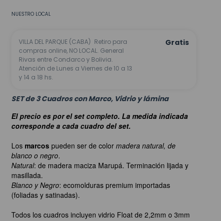
NUESTRO LOCAL
VILLA DEL PARQUE (CABA)
Retiro para
Gratis
compras online, NO LOCAL. General
Rivas entre Condarco y Bolivia.
Atención de Lunes a Viernes de 10 a 13
y 14 a 18 hs.
SET de 3 Cuadros con Marco, Vidrio y lámina
El precio es por el set completo. La medida indicada
corresponde a cada cuadro del set.
Los
marcos
pueden ser de color
madera natural, de
blanco o negro
.
Natural
: de madera maciza Marupá. Terminación lijada y
masillada.
Blanco y Negro
: ecomolduras premium importadas
(foliadas y satinadas).
Todos los cuadros incluyen vidrio Float de 2,2mm o 3mm