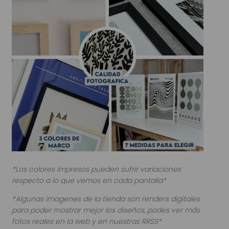
*Los colores impresos pueden sufrir variaciones
respecto a lo que vemos en cada pantalla*
*Algunas imagenes de la tienda son renders digitales
para poder mostrar mejor los diseños, podes ver más
fotos reales en la web y en nuestras RRSS*