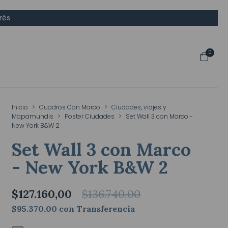
rés
0
Inicio
>
Cuadros Con Marco
>
Ciudades, viajes y
Mapamundis
>
Poster Ciudades
>
Set Wall 3 con Marco -
New York B&W 2
Set Wall 3 con Marco
- New York B&W 2
$127.160,00
$136.740,00
$95.370,00
con
Transferencia