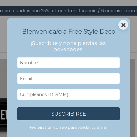
mprá cuadros con 25% off con transferencia / 6 cuotas sin inte
×
Bienvenida/o a Free Style Deco
¡Suscribite y no te pierdas las
novedades!
SUSCRIBIRSE
Recibirás un correo para validar tu email.