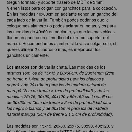
(segun formato) y soporte trasero de MDF de 3mm.
Vienen listos para colgar, con ganchitos para la colocación.
En las medidas 40x60cm en adelante tienen un gancho de
cada lado de la varilla. También podes pedirnos que le
coloquemos alambre (lo podes aclarar en notas, y es para
las medidas de 40x60 en adelante, ya que las mas chicas
tienen un gancho en el medio del extremo superior del
marco). Recomendamos alambre si lo vas a colgar solo, si
queres alinear 2 cuadros o más, es mejor usar los
ganchitos unicamente.
Los
marcos
son de varilla chata. Las medidas de los
mismos son: los
de 15x45 y 20x60cm, de 20x14mm (2cm
de frente x 1,4cm de profundidad para los blancos y
negro) y de 20x10mm para los de madera natural de
marupá (2cm de frente x 1cm de profundidad) y de las
medidas 25x75, 30x90, 40x120 y 50x150 cm la varilla es
de 30x20mm (3cm de frente x 2cm de profundidad para
los negro o blanco y de 30x15mm para los de madera
natural marupá (3cm de frente x 1,5 cm de profundidad).
Las medidas son 15x45, 20x60, 25x75, 30x90, 40x120, y
50x150cm. Las mismas son INTERNAS, es decir, es la