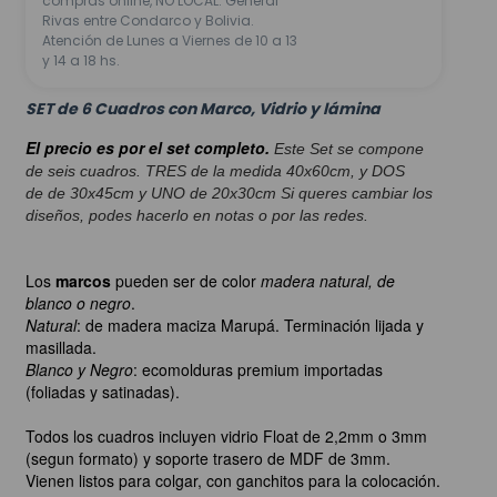
compras online, NO LOCAL. General
Rivas entre Condarco y Bolivia.
Atención de Lunes a Viernes de 10 a 13
y 14 a 18 hs.
SET de 6 Cuadros con Marco, Vidrio y lámina
El precio es por el set completo.
Este Set se compone
de seis cuadros. TRES de la medida 40x60cm, y DOS
de de 30x45cm y UNO de 20x30cm Si queres cambiar los
diseños, podes hacerlo en notas o por las redes.
Los
marcos
pueden ser de color
madera natural, de
blanco o negro
.
Natural
: de madera maciza Marupá. Terminación lijada y
masillada.
Blanco y Negro
: ecomolduras premium importadas
(foliadas y satinadas).
Todos los cuadros incluyen vidrio Float de 2,2mm o 3mm
(segun formato) y soporte trasero de MDF de 3mm.
Vienen listos para colgar, con ganchitos para la colocación.