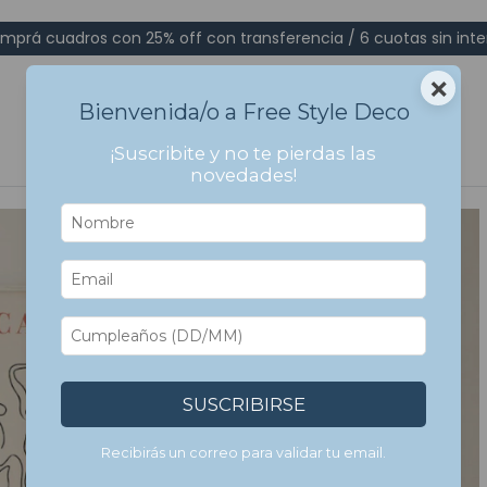
mprá cuadros con 25% off con transferencia / 6 cuotas sin inte
×
Bienvenida/o a Free Style Deco
¡Suscribite y no te pierdas las
novedades!
SUSCRIBIRSE
Recibirás un correo para validar tu email.