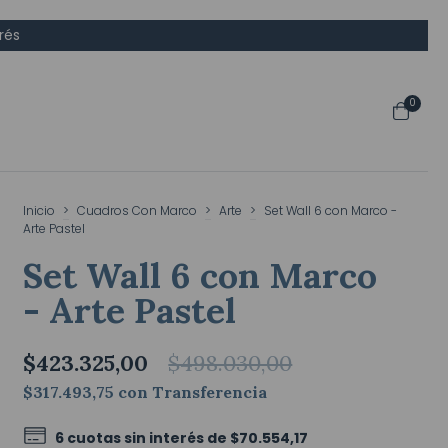
rés
0
Inicio
>
Cuadros Con Marco
>
Arte
>
Set Wall 6 con Marco -
Arte Pastel
Set Wall 6 con Marco
- Arte Pastel
$423.325,00
$498.030,00
$317.493,75
con
Transferencia
6
cuotas sin interés de
$70.554,17