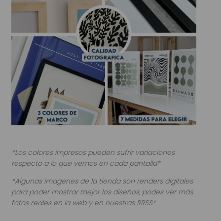
*Los colores impresos pueden sufrir variaciones
respecto a lo que vemos en cada pantalla*
*Algunas imagenes de la tienda son renders digitales
para poder mostrar mejor los diseños, podes ver más
fotos reales en la web y en nuestras RRSS*