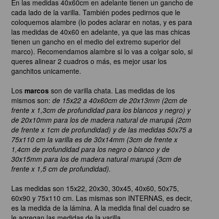
En las medidas 40x60cm en adelante tienen un gancho de
cada lado de la varilla. También podes pedirnos que le
coloquemos alambre (lo podes aclarar en notas, y es para
las medidas de 40x60 en adelante, ya que las mas chicas
tienen un gancho en el medio del extremo superior del
marco). Recomendamos alambre si lo vas a colgar solo, si
queres alinear 2 cuadros o más, es mejor usar los
ganchitos unicamente.
Los
marcos
son de varilla chata. Las medidas de los
mismos son:
de 15x22 a 40x60cm de 20x13mm (2cm de
frente x 1,3cm de profundidad para los blancos y negro) y
de 20x10mm para los de madera natural de marupá (2cm
de frente x 1cm de profundidad) y de las medidas 50x75 a
75x110 cm la varilla es de 30x14mm (3cm de frente x
1,4cm de profundidad para los negro o blanco y de
30x15mm para los de madera natural marupá (3cm de
frente x 1,5 cm de profundidad).
Las medidas son 15x22, 20x30, 30x45, 40x60, 50x75,
60x90 y 75x110 cm. Las mismas son INTERNAS, es decir,
es la medida de la lámina. A la medida final del cuadro se
le agregan las medidas de la varilla.