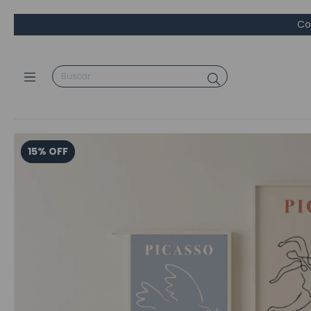
Co
15
%
OFF