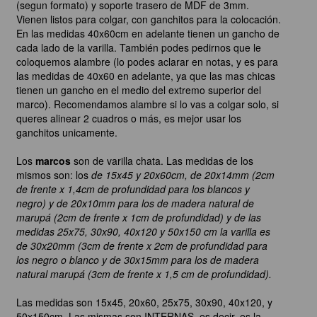
(segun formato) y soporte trasero de MDF de 3mm.
Vienen listos para colgar, con ganchitos para la colocación.
En las medidas 40x60cm en adelante tienen un gancho de
cada lado de la varilla. También podes pedirnos que le
coloquemos alambre (lo podes aclarar en notas, y es para
las medidas de 40x60 en adelante, ya que las mas chicas
tienen un gancho en el medio del extremo superior del
marco). Recomendamos alambre si lo vas a colgar solo, si
queres alinear 2 cuadros o más, es mejor usar los
ganchitos unicamente.
Los
marcos
son de varilla chata. Las medidas de los
mismos son: los
de 15x45 y 20x60cm, de 20x14mm (2cm
de frente x 1,4cm de profundidad para los blancos y
negro) y de 20x10mm para los de madera natural de
marupá (2cm de frente x 1cm de profundidad) y de las
medidas 25x75, 30x90, 40x120 y 50x150 cm la varilla es
de 30x20mm (3cm de frente x 2cm de profundidad para
los negro o blanco y de 30x15mm para los de madera
natural marupá (3cm de frente x 1,5 cm de profundidad).
Las medidas son 15x45, 20x60, 25x75, 30x90, 40x120, y
50x150cm. Las mismas son INTERNAS, es decir, es la