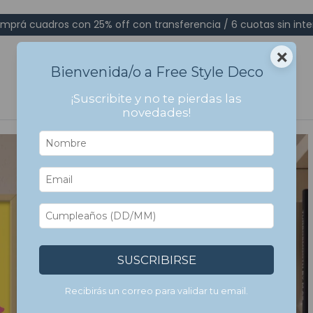
mprá cuadros con 25% off con transferencia / 6 cuotas sin inte
×
Bienvenida/o a Free Style Deco
¡Suscribite y no te pierdas las
novedades!
SUSCRIBIRSE
Recibirás un correo para validar tu email.