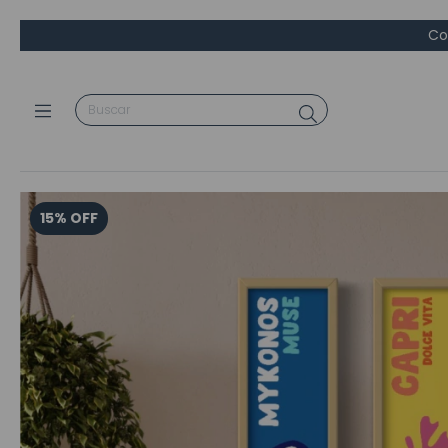
Co
15
%
OFF