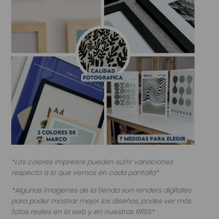
*Los colores impresos pueden sufrir variaciones
respecto a lo que vemos en cada pantalla*
*Algunas imagenes de la tienda son renders digitales
para poder mostrar mejor los diseños, podes ver más
fotos reales en la web y en nuestras RRSS*