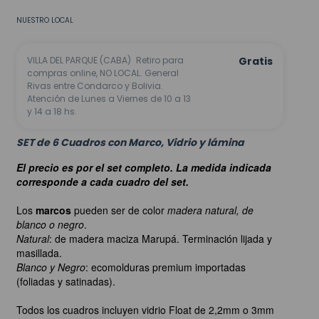
NUESTRO LOCAL
VILLA DEL PARQUE (CABA)
Retiro para
Gratis
compras online, NO LOCAL. General
Rivas entre Condarco y Bolivia.
Atención de Lunes a Viernes de 10 a 13
y 14 a 18 hs.
SET de 6 Cuadros con Marco, Vidrio y lámina
El precio es por el set completo. La medida indicada
corresponde a cada cuadro del set.
Los
marcos
pueden ser de color
madera natural, de
blanco o negro
.
Natural
: de madera maciza Marupá. Terminación lijada y
masillada.
Blanco y Negro
: ecomolduras premium importadas
(foliadas y satinadas).
Todos los cuadros incluyen vidrio Float de 2,2mm o 3mm