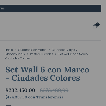
rés
0
Inicio
>
Cuadros Con Marco
>
Ciudades, viajes y
Mapamundis
>
Poster Ciudades
>
Set Wall 6 con Marco -
Ciudades Colores
Set Wall 6 con Marco
- Ciudades Colores
$232.450,00
$273.480,00
$174.337,50
con
Transferencia