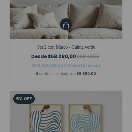
Set 2 con Marco - Calma verde
$58.080,00
$61.140,00
$43.560,00
con
Transferencia
6
cuotas sin interés de
$9.680,00
5
%
OFF