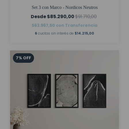
Set 3 con Marco - Nordicos Neutros
$85.290,00
$91.710,00
$63.967,50
con
Transferencia
6
cuotas sin interés de
$14.215,00
7
%
OFF