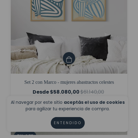
Set 2 con Marco - mujeres abastractos celestes
$58.080,00
$61.140,00
$43.560,00
con
Transferencia
Al navegar por este sitio
aceptás el uso de cookies
para agilizar tu experiencia de compra.
6
cuotas sin interés de
$9.680,00
ENTENDIDO
5
%
OFF