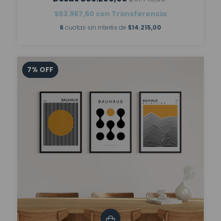
$63.967,50
con
Transferencia
6
cuotas sin interés de
$14.215,00
7
%
OFF