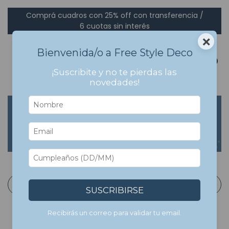
Comprá cuadros con 25% off con transferencia /
6 cuotas sin interés
×
Bienvenida/o a Free Style Deco
0
¡Suscribite y no te pierdas las
novedades!
Inicio
>
SET DE CUADROS
>
Set de Cuadros con Marco
Set de Cuadros con
Marco
Filtrar
SUSCRIBIRSE
Recibirás un correo para validar tu email.