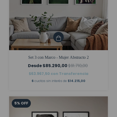
Set 3 con Marco - Mujer Abstracto 2
$85.290,00
$91.710,00
$63.967,50
con
Transferencia
6
cuotas sin interés de
$14.215,00
5
%
OFF