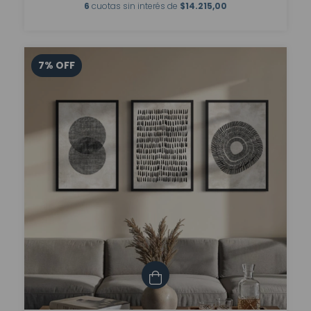
6
cuotas sin interés de
$14.215,00
7
%
OFF