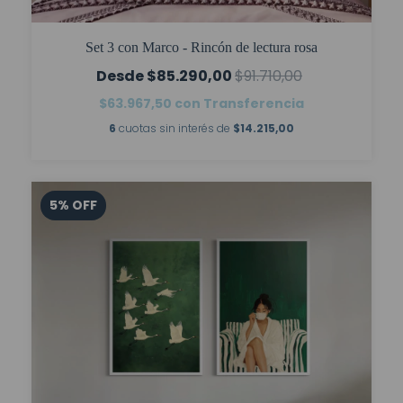
Set 3 con Marco - Rincón de lectura rosa
$85.290,00
$91.710,00
$63.967,50
con
Transferencia
6
cuotas sin interés de
$14.215,00
5
%
OFF