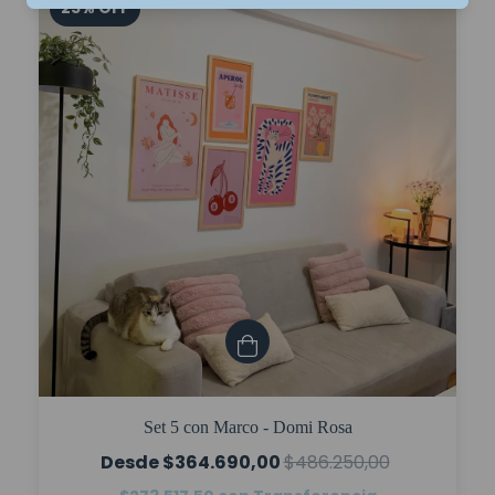
25
%
OFF
Set 5 con Marco - Domi Rosa
$364.690,00
$486.250,00