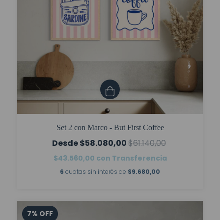
Set 2 con Marco - But First Coffee
$58.080,00
$61.140,00
$43.560,00
con
Transferencia
6
cuotas sin interés de
$9.680,00
7
%
OFF