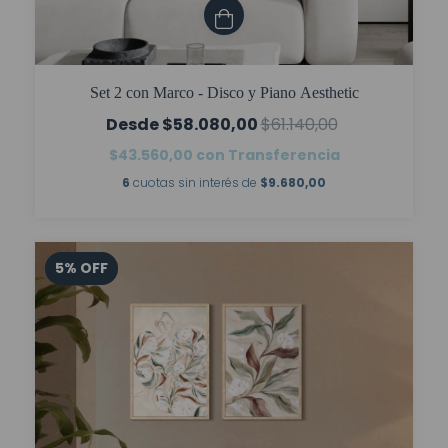
Set 2 con Marco - Disco y Piano Aesthetic
$58.080,00
$61.140,00
$43.560,00
con
Transferencia
6
cuotas sin interés de
$9.680,00
5
%
OFF