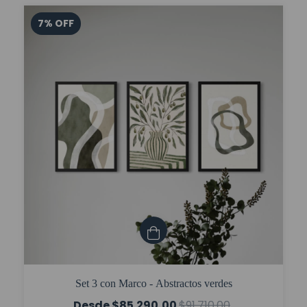
7
%
OFF
Set 3 con Marco - Abstractos verdes
$85.290,00
$91.710,00