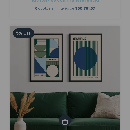
$273.517,50
con
Transferencia
6
cuotas sin interés de
$60.781,67
5
%
OFF