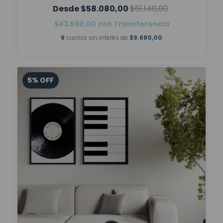
$58.080,00
$61.140,00
$43.560,00
con
Transferencia
6
cuotas sin interés de
$9.680,00
5
%
OFF