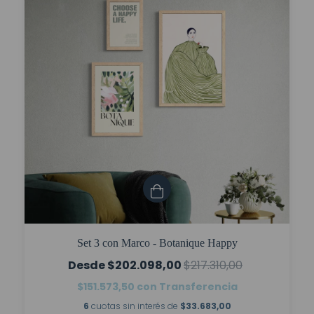
Set 3 con Marco - Botanique Happy
$202.098,00
$217.310,00
$151.573,50
con
Transferencia
6
cuotas sin interés de
$33.683,00