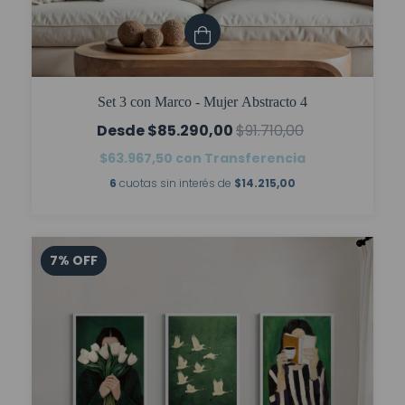
Set 3 con Marco - Mujer Abstracto 4
$85.290,00
$91.710,00
$63.967,50
con
Transferencia
6
cuotas sin interés de
$14.215,00
7
%
OFF