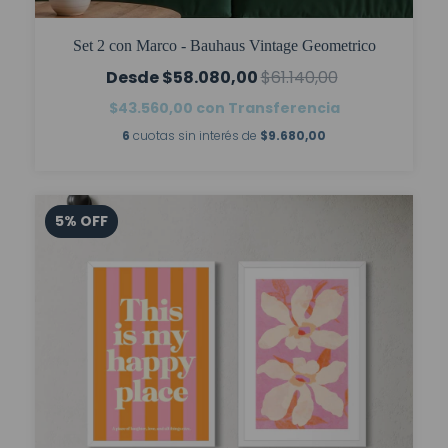
Set 2 con Marco - Bauhaus Vintage Geometrico
$58.080,00
$61.140,00
$43.560,00
con
Transferencia
6
cuotas sin interés de
$9.680,00
5
%
OFF