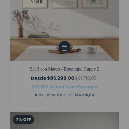
Set 3 con Marco - Botanique Happy 2
$85.290,00
$91.710,00
$63.967,50
con
Transferencia
6
cuotas sin interés de
$14.215,00
7
%
OFF