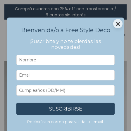
Comprá cuadros con 25% off con transferencia /
6 cuotas sin interés
×
Bienvenida/o a Free Style Deco
0
¡Suscribite y no te pierdas las
novedades!
SUSCRIBIRSE
Recibirás un correo para validar tu email.