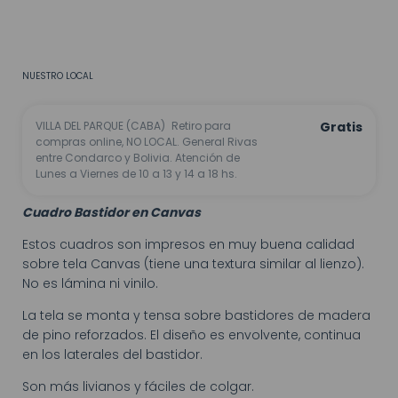
CALCULAR
No sé mi código postal
NUESTRO LOCAL
VILLA DEL PARQUE (CABA)
Retiro para
Gratis
compras online, NO LOCAL. General Rivas
entre Condarco y Bolivia. Atención de
Lunes a Viernes de 10 a 13 y 14 a 18 hs.
Cuadro Bastidor en Canvas
Estos cuadros son impresos en muy buena calidad
sobre tela Canvas (tiene una textura similar al lienzo).
No es lámina ni vinilo.
La tela se monta y tensa sobre bastidores de madera
de pino reforzados. El diseño es envolvente, continua
en los laterales del bastidor.
Son más livianos y fáciles de colgar.