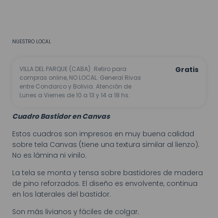
CALCULAR
No sé mi código postal
NUESTRO LOCAL
VILLA DEL PARQUE (CABA)
Retiro para
Gratis
compras online, NO LOCAL. General Rivas
entre Condarco y Bolivia. Atención de
Lunes a Viernes de 10 a 13 y 14 a 18 hs.
Cuadro Bastidor en Canvas
Estos cuadros son impresos en muy buena calidad
sobre tela Canvas (tiene una textura similar al lienzo).
No es lámina ni vinilo.
La tela se monta y tensa sobre bastidores de madera
de pino reforzados. El diseño es envolvente, continua
en los laterales del bastidor.
Son más livianos y fáciles de colgar.