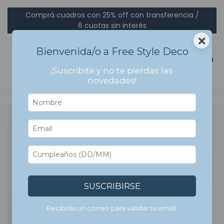
Comprá cuadros con 25% off con transferencia /
6 cuotas sin interés
×
Bienvenida/o a Free Style Deco
0
¡Suscribite y no te pierdas las
novedades!
SUSCRIBIRSE
Recibirás un correo para validar tu email.