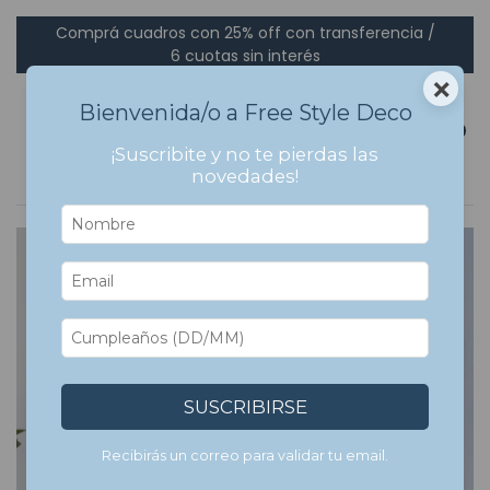
Comprá cuadros con 25% off con transferencia /
6 cuotas sin interés
×
Bienvenida/o a Free Style Deco
0
¡Suscribite y no te pierdas las
novedades!
SUSCRIBIRSE
Recibirás un correo para validar tu email.