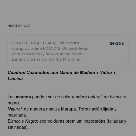
CALCULAR
No sé mi código postal
NUESTRO LOCAL
VILLA DEL PARQUE (CABA)
Retiro para
Gratis
compras online, NO LOCAL. General Rivas
entre Condarco y Bolivia. Atención de
Lunes a Viernes de 10 a 13 y 14 a 18 hs.
Cuadros Cuadrados con Marco de Madera + Vidrio +
Lámina
Los
marcos
pueden ser de color
madera natural, de blanco o
negro
.
Natural
: de madera maciza Marupá. Terminación lijada y
masillada.
Blanco y Negro
: ecomolduras premium importadas (foliadas y
satinadas).