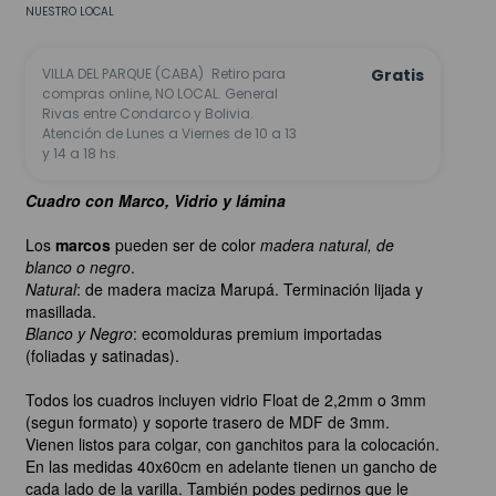
NUESTRO LOCAL
VILLA DEL PARQUE (CABA)
Retiro para
Gratis
compras online, NO LOCAL. General
Rivas entre Condarco y Bolivia.
Atención de Lunes a Viernes de 10 a 13
y 14 a 18 hs.
Cuadro con Marco, Vidrio y lámina
Los
marcos
pueden ser de color
madera natural, de
blanco o negro
.
Natural
: de madera maciza Marupá. Terminación lijada y
masillada.
Blanco y Negro
: ecomolduras premium importadas
(foliadas y satinadas).
Todos los cuadros incluyen vidrio Float de 2,2mm o 3mm
(segun formato) y soporte trasero de MDF de 3mm.
Vienen listos para colgar, con ganchitos para la colocación.
En las medidas 40x60cm en adelante tienen un gancho de
cada lado de la varilla. También podes pedirnos que le