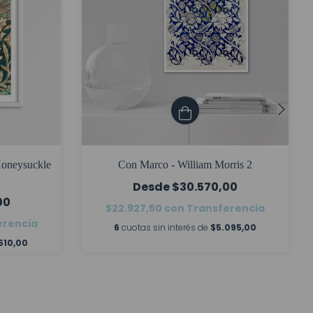
Honeysuckle
Con Marco - William Morris 2
$30.570,00
00
$22.927,50
con
Transferencia
erencia
6
cuotas sin interés de
$5.095,00
510,00