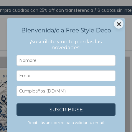
mprá cuadros con 25% off con transferencia / 6 cuotas sin inte
×
Bienvenida/o a Free Style Deco
¡Suscribite y no te pierdas las
novedades!
SUSCRIBIRSE
Recibirás un correo para validar tu email.