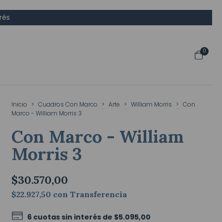
rés
0
Inicio
>
Cuadros Con Marco
>
Arte
>
William Morris
>
Con
Marco - William Morris 3
Con Marco - William
Morris 3
$30.570,00
$22.927,50
con
Transferencia
6
cuotas sin interés de
$5.095,00