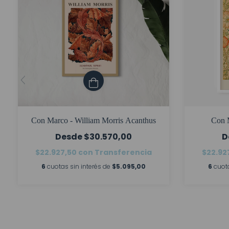
Con Marco - William Morris Acanthus
Con M
$30.570,00
$22.927,50
con
Transferencia
$22.92
6
cuotas sin interés de
$5.095,00
6
cuot