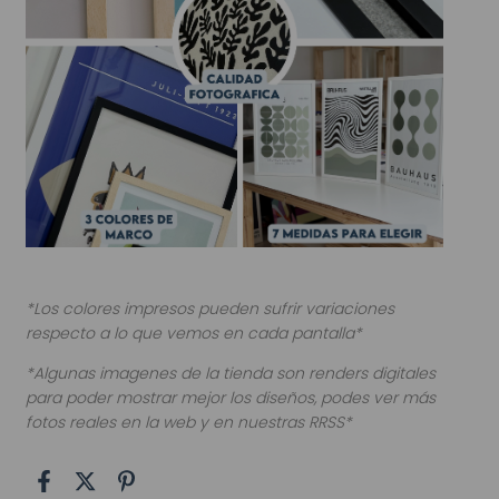
*Los colores impresos pueden sufrir variaciones
respecto a lo que vemos en cada pantalla*
*Algunas imagenes de la tienda son renders digitales
para poder mostrar mejor los diseños, podes ver más
fotos reales en la web y en nuestras RRSS*