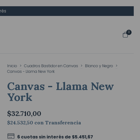
rés
0
Inicio
>
Cuadros Bastidor en Canvas
>
Blanco y Negro
>
Canvas - Llama New York
Canvas - Llama New
York
$32.710,00
$24.532,50
con
Transferencia
6
cuotas sin interés de
$5.451,67