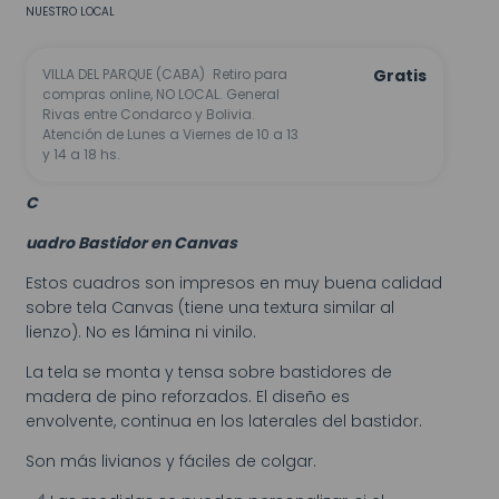
NUESTRO LOCAL
VILLA DEL PARQUE (CABA)
Retiro para
Gratis
compras online, NO LOCAL. General
Rivas entre Condarco y Bolivia.
Atención de Lunes a Viernes de 10 a 13
y 14 a 18 hs.
C
uadro Bastidor en Canvas
Estos cuadros son impresos en muy buena calidad
sobre tela Canvas (tiene una textura similar al
lienzo). No es lámina ni vinilo.
La tela se monta y tensa sobre bastidores de
madera de pino reforzados. El diseño es
envolvente, continua en los laterales del bastidor.
Son más livianos y fáciles de colgar.