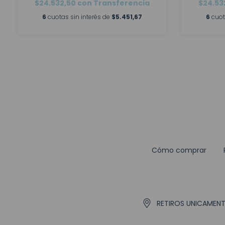
$24.532,50
con
Transferencia
$24.53
6
cuotas sin interés de
$5.451,67
6
cuot
Cómo comprar
RETIROS UNICAMENTE