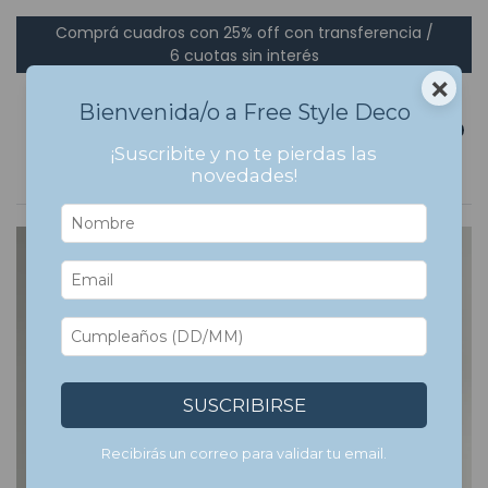
Comprá cuadros con 25% off con transferencia /
6 cuotas sin interés
×
Bienvenida/o a Free Style Deco
0
¡Suscribite y no te pierdas las
novedades!
SUSCRIBIRSE
Recibirás un correo para validar tu email.