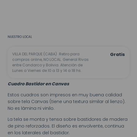
CALCULAR
No sé mi código postal
NUESTRO LOCAL
VILLA DEL PARQUE (CABA)
Retiro para
Gratis
compras online, NO LOCAL. General Rivas
entre Condarco y Bolivia. Atención de
Lunes a Viernes de 10 a 13 y 14 a 18 hs.
Cuadro Bastidor en Canvas
Estos cuadros son impresos en muy buena calidad
sobre tela Canvas (tiene una textura similar al lienzo).
No es lámina ni vinilo.
La tela se monta y tensa sobre bastidores de madera
de pino reforzados. El diseño es envolvente, continua
en los laterales del bastidor.