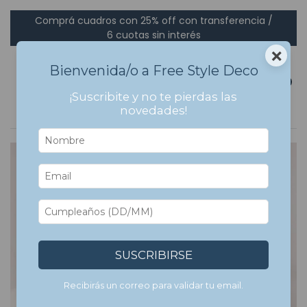
Comprá cuadros con 25% off con transferencia /
6 cuotas sin interés
×
Bienvenida/o a Free Style Deco
0
¡Suscribite y no te pierdas las
novedades!
7
%
OFF
SUSCRIBIRSE
Recibirás un correo para validar tu email.