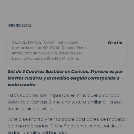
CALCULAR
No sé mi código postal
NUESTRO LOCAL
VILLA DEL PARQUE (CABA)
Retiro para
Gratis
compras online, NO LOCAL. General Rivas
entre Condarco y Bolivia. Atención de
Lunes a Viernes de 10 a 13 y 14 a 18 hs.
Set de 3 Cuadros Bastidor en Canvas. El precio es por
los tres cuadros y la medida elegida corresponde a
cada cuadro.
Estos cuadros son impresos en muy buena calidad
sobre tela Canvas (tiene una textura similar al lienzo).
No es lámina ni vinilo.
La tela se monta y tensa sobre bastidores de madera
de pino reforzados. El diseño es envolvente, continua
en los laterales del bastidor.