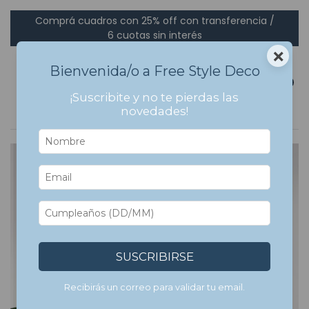
Comprá cuadros con 25% off con transferencia /
6 cuotas sin interés
×
Bienvenida/o a Free Style Deco
0
¡Suscribite y no te pierdas las
novedades!
5
%
OFF
SUSCRIBIRSE
Recibirás un correo para validar tu email.