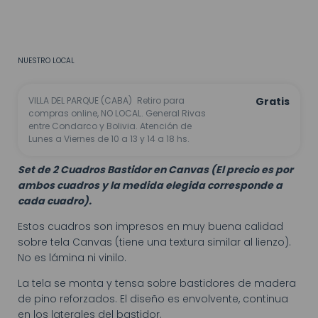
CALCULAR
No sé mi código postal
NUESTRO LOCAL
VILLA DEL PARQUE (CABA)
Retiro para
Gratis
compras online, NO LOCAL. General Rivas
entre Condarco y Bolivia. Atención de
Lunes a Viernes de 10 a 13 y 14 a 18 hs.
Set de 2 Cuadros Bastidor en Canvas (El precio es por
ambos cuadros y la medida elegida corresponde a
cada cuadro).
Estos cuadros son impresos en muy buena calidad
sobre tela Canvas (tiene una textura similar al lienzo).
No es lámina ni vinilo.
La tela se monta y tensa sobre bastidores de madera
de pino reforzados. El diseño es envolvente, continua
en los laterales del bastidor.