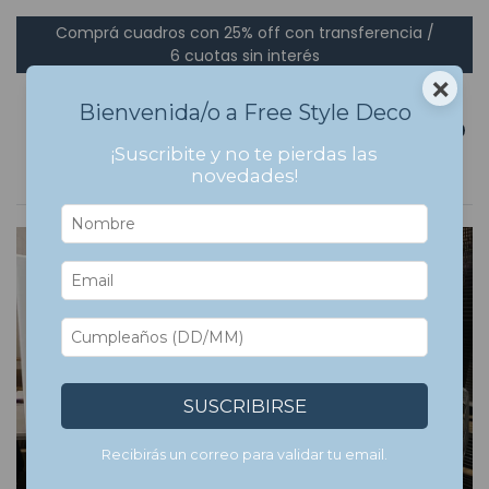
Comprá cuadros con 25% off con transferencia /
6 cuotas sin interés
×
Bienvenida/o a Free Style Deco
0
¡Suscribite y no te pierdas las
novedades!
5
%
OFF
SUSCRIBIRSE
Recibirás un correo para validar tu email.