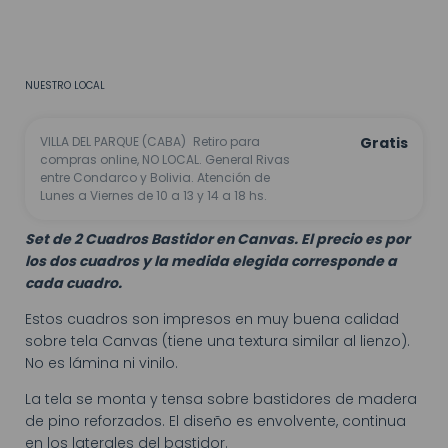
CALCULAR
No sé mi código postal
NUESTRO LOCAL
VILLA DEL PARQUE (CABA)
Retiro para
Gratis
compras online, NO LOCAL. General Rivas
entre Condarco y Bolivia. Atención de
Lunes a Viernes de 10 a 13 y 14 a 18 hs.
Set de 2 Cuadros Bastidor en Canvas. El precio es por
los dos cuadros y la medida elegida corresponde a
cada cuadro.
Estos cuadros son impresos en muy buena calidad
sobre tela Canvas (tiene una textura similar al lienzo).
No es lámina ni vinilo.
La tela se monta y tensa sobre bastidores de madera
de pino reforzados. El diseño es envolvente, continua
en los laterales del bastidor.