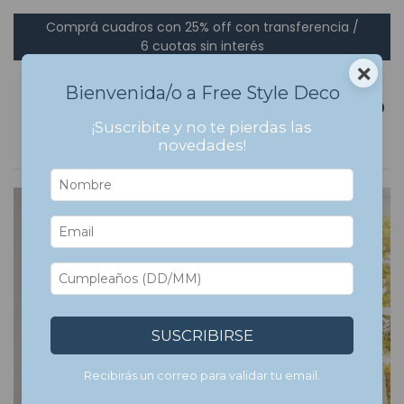
Comprá cuadros con 25% off con transferencia /
6 cuotas sin interés
×
Bienvenida/o a Free Style Deco
0
¡Suscribite y no te pierdas las
novedades!
7
%
OFF
SUSCRIBIRSE
Recibirás un correo para validar tu email.