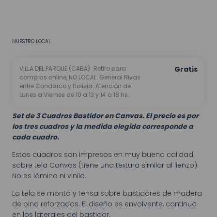
CALCULAR
No sé mi código postal
NUESTRO LOCAL
VILLA DEL PARQUE (CABA)
Retiro para
Gratis
compras online, NO LOCAL. General Rivas
entre Condarco y Bolivia. Atención de
Lunes a Viernes de 10 a 13 y 14 a 18 hs.
Set de 3 Cuadros Bastidor en Canvas. El precio es por
los tres cuadros y la medida elegida corresponde a
cada cuadro.
Estos cuadros son impresos en muy buena calidad
sobre tela Canvas (tiene una textura similar al lienzo).
No es lámina ni vinilo.
La tela se monta y tensa sobre bastidores de madera
de pino reforzados. El diseño es envolvente, continua
en los laterales del bastidor.