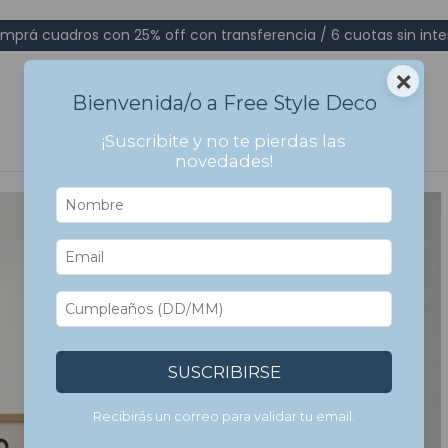
mprá cuadros con 25% off con transferencia / 6 cuotas sin inte
×
Bienvenida/o a Free Style Deco
¡Suscribite y no te pierdas las
novedades!
SUSCRIBIRSE
Recibirás un correo para validar tu email.