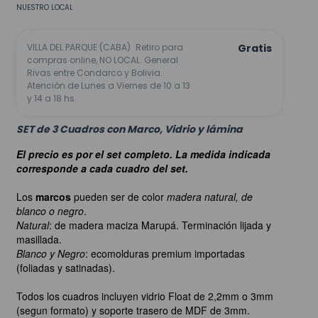
NUESTRO LOCAL
VILLA DEL PARQUE (CABA)
Retiro para
Gratis
compras online, NO LOCAL. General
Rivas entre Condarco y Bolivia.
Atención de Lunes a Viernes de 10 a 13
y 14 a 18 hs.
SET de 3 Cuadros con Marco, Vidrio y lámina
El precio es por el set completo. La medida indicada
corresponde a cada cuadro del set.
Los
marcos
pueden ser de color
madera natural, de
blanco o negro
.
Natural
: de madera maciza Marupá. Terminación lijada y
masillada.
Blanco y Negro
: ecomolduras premium importadas
(foliadas y satinadas).
Todos los cuadros incluyen vidrio Float de 2,2mm o 3mm
(segun formato) y soporte trasero de MDF de 3mm.