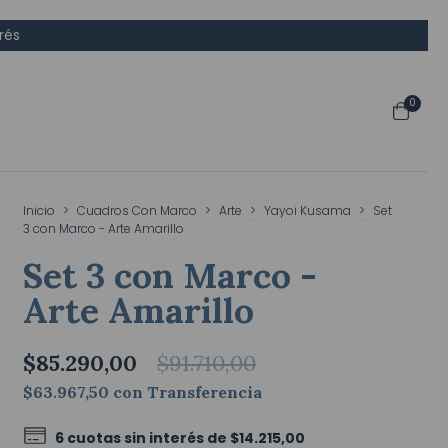
rés
0
Inicio
>
Cuadros Con Marco
>
Arte
>
Yayoi Kusama
>
Set
3 con Marco - Arte Amarillo
Set 3 con Marco -
Arte Amarillo
$85.290,00
$91.710,00
$63.967,50
con
Transferencia
6
cuotas sin interés de
$14.215,00