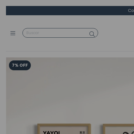
Co
7
%
OFF