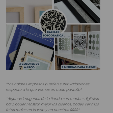
*Los colores impresos pueden sufrir variaciones
respecto a lo que vemos en cada pantalla*
*Algunas imagenes de la tienda son renders digitales
para poder mostrar mejor los diseños, podes ver más
fotos reales en la web y en nuestras RRSS*