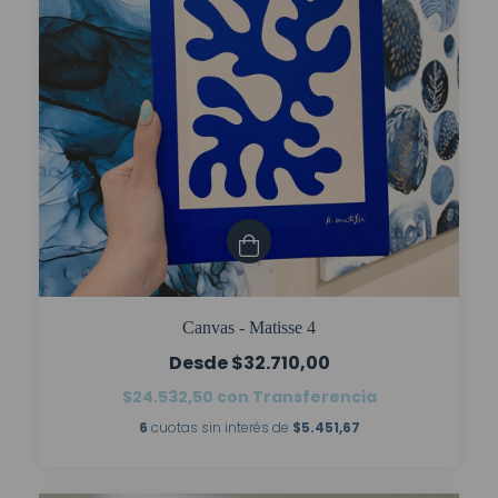
Canvas - Matisse 4
$32.710,00
$24.532,50
con
Transferencia
6
cuotas sin interés de
$5.451,67