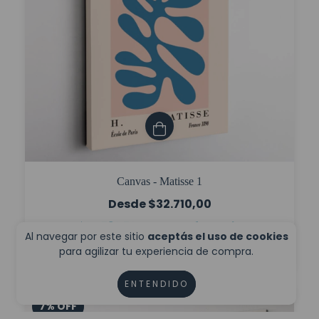
Canvas - Matisse 1
$32.710,00
$24.532,50
con
Transferencia
Al navegar por este sitio
aceptás el uso de cookies
6
cuotas sin interés de
$5.451,67
para agilizar tu experiencia de compra.
ENTENDIDO
7
%
OFF