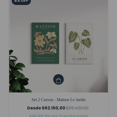
5
%
OFF
Set 2 Canvas - Matisse Le Jardin
$62.150,00
$65.420,00
$46.612,50
con
Transferencia