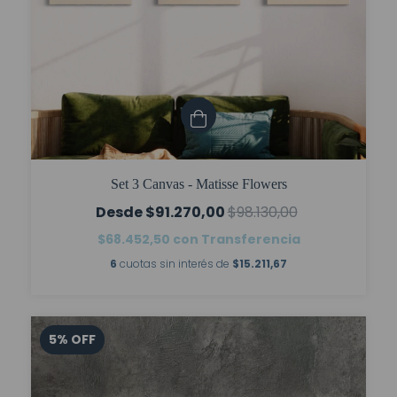
Set 3 Canvas - Matisse Flowers
$91.270,00
$98.130,00
$68.452,50
con
Transferencia
6
cuotas sin interés de
$15.211,67
5
%
OFF