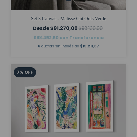
Set 3 Canvas - Matisse Cut Outs Verde
$91.270,00
$98.130,00
$68.452,50
con
Transferencia
6
cuotas sin interés de
$15.211,67
7
%
OFF