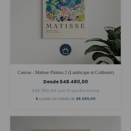
Canvas - Matisse Pintura 2 (Landscape at Collioure)
$48.480,00
$36.360,00
con
Transferencia
6
cuotas sin interés de
$8.080,00