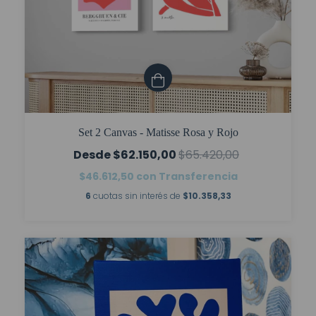
Set 2 Canvas - Matisse Rosa y Rojo
$62.150,00
$65.420,00
$46.612,50
con
Transferencia
6
cuotas sin interés de
$10.358,33