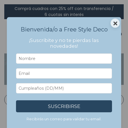
Comprá cuadros con 25% off con transferencia /
6 cuotas sin interés
×
Bienvenida/o a Free Style Deco
0
¡Suscribite y no te pierdas las
novedades!
Inicio
>
Cuadros Bastidor en Canvas
>
Arte
>
Henri
Matisse
Henri Matisse
Filtrar
SUSCRIBIRSE
Recibirás un correo para validar tu email.
7
%
OFF