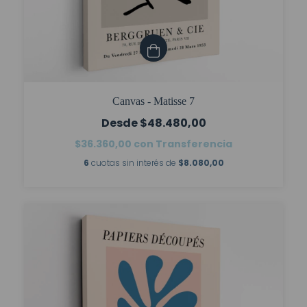
Canvas - Matisse 7
$48.480,00
$36.360,00
con
Transferencia
6
cuotas sin interés de
$8.080,00