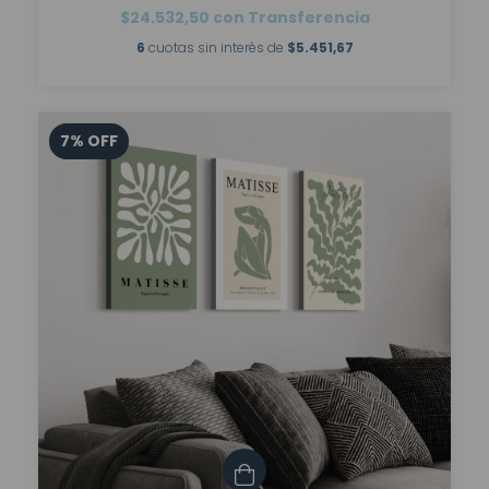
$24.532,50
con
Transferencia
6
cuotas sin interés de
$5.451,67
7
%
OFF