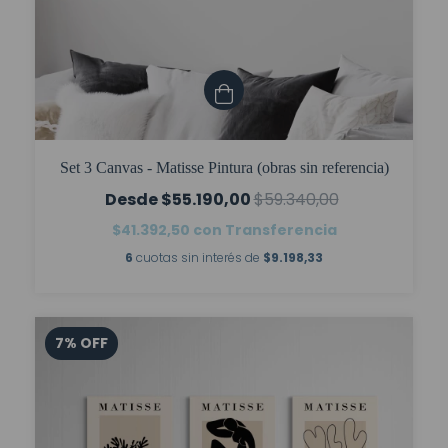
Set 3 Canvas - Matisse Pintura (obras sin referencia)
$55.190,00
$59.340,00
$41.392,50
con
Transferencia
6
cuotas sin interés de
$9.198,33
7
%
OFF