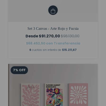
Set 3 Canvas - Arte Rojo y Fucsia
$91.270,00
$98.130,00
$68.452,50
con
Transferencia
6
cuotas sin interés de
$15.211,67
7
%
OFF