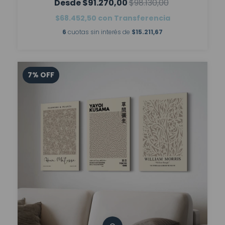
$91.270,00
$98.130,00
$68.452,50
con
Transferencia
6
cuotas sin interés de
$15.211,67
7
%
OFF