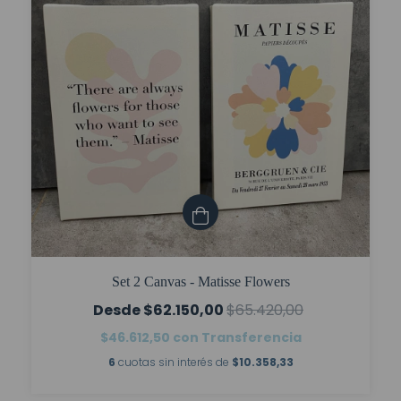
Set 2 Canvas - Matisse Flowers
$62.150,00
$65.420,00
$46.612,50
con
Transferencia
6
cuotas sin interés de
$10.358,33