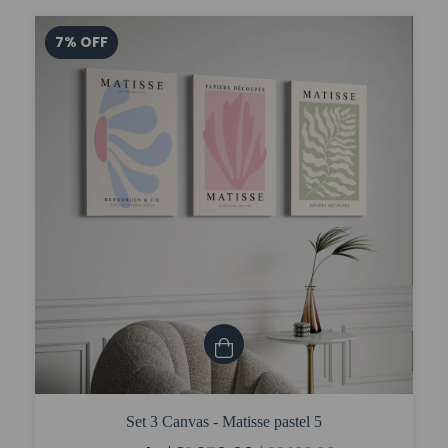
7
%
OFF
Set 3 Canvas - Matisse pastel 5