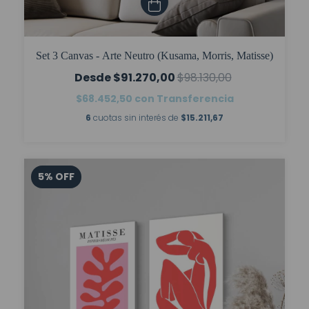
Set 3 Canvas - Arte Neutro (Kusama, Morris, Matisse)
$91.270,00
$98.130,00
$68.452,50
con
Transferencia
6
cuotas sin interés de
$15.211,67
5
%
OFF