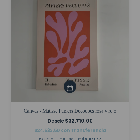
Canvas - Matisse Papiers Decoupes rosa y rojo
$32.710,00
$24.532,50
con
Transferencia
6
cuotas sin interés de
$5.451,67