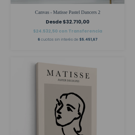
Canvas - Matisse Pastel Dancers 2
$32.710,00
$24.532,50
con
Transferencia
6
cuotas sin interés de
$5.451,67