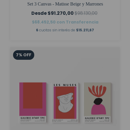
Set 3 Canvas - Matisse Beige y Marrones
$91.270,00
$98.130,00
$68.452,50
con
Transferencia
6
cuotas sin interés de
$15.211,67
7
%
OFF