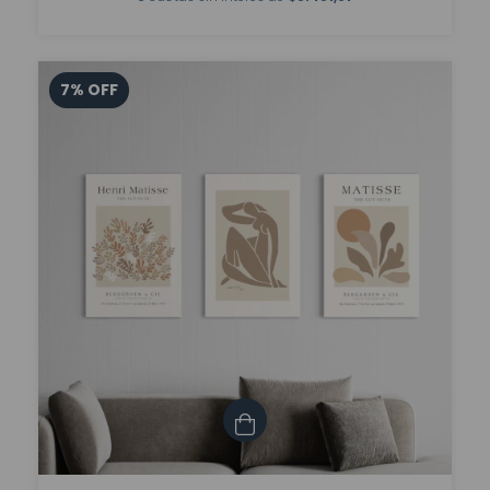
7
%
OFF