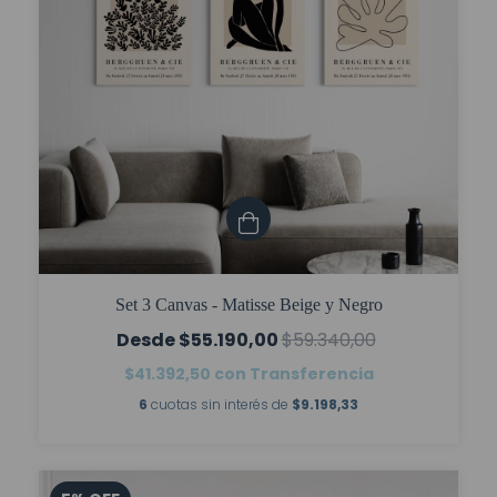
Set 3 Canvas - Matisse Beige y Negro
$55.190,00
$59.340,00
$41.392,50
con
Transferencia
6
cuotas sin interés de
$9.198,33